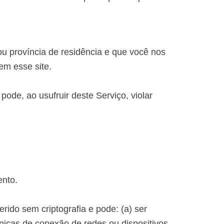
u província de residência e que você nos
em esse site.
ode, ao usufruir deste Serviço, violar
ento.
rido sem criptografia e pode: (a) ser
cnicas de conexão de redes ou dispositivos.