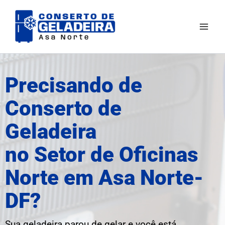
Ir
Mai
para
Men
o
conteúdo
Precisando de
Conserto de
Geladeira
no Setor de Oficinas
Norte em Asa Norte-
DF?
Sua geladeira parou de gelar e você está